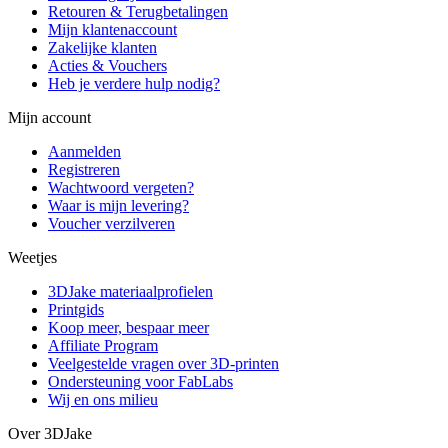
Retouren & Terugbetalingen
Mijn klantenaccount
Zakelijke klanten
Acties & Vouchers
Heb je verdere hulp nodig?
Mijn account
Aanmelden
Registreren
Wachtwoord vergeten?
Waar is mijn levering?
Voucher verzilveren
Weetjes
3DJake materiaalprofielen
Printgids
Koop meer, bespaar meer
Affiliate Program
Veelgestelde vragen over 3D-printen
Ondersteuning voor FabLabs
Wij en ons milieu
Over 3DJake