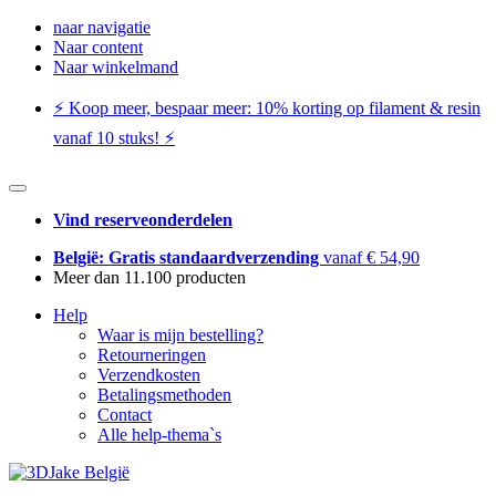
naar navigatie
Naar content
Naar winkelmand
⚡️ Koop meer, bespaar meer: ​​10% korting op filament & resin
vanaf 10 stuks! ⚡️
Vind reserveonderdelen
België: Gratis standaardverzending
vanaf € 54,90
Meer dan 11.100 producten
Help
Waar is mijn bestelling?
Retourneringen
Verzendkosten
Betalingsmethoden
Contact
Alle help-thema`s