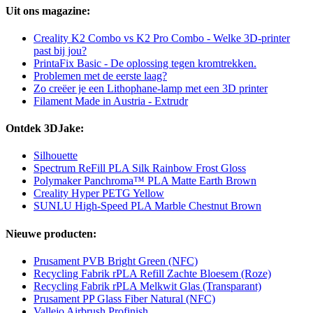
Uit ons magazine:
Creality K2 Combo vs K2 Pro Combo - Welke 3D-printer
past bij jou?
PrintaFix Basic - De oplossing tegen kromtrekken.
Problemen met de eerste laag?
Zo creëer je een Lithophane-lamp met een 3D printer
Filament Made in Austria - Extrudr
Ontdek 3DJake:
Silhouette
Spectrum ReFill PLA Silk Rainbow Frost Gloss
Polymaker Panchroma™ PLA Matte Earth Brown
Creality Hyper PETG Yellow
SUNLU High-Speed PLA Marble Chestnut Brown
Nieuwe producten:
Prusament PVB Bright Green (NFC)
Recycling Fabrik rPLA Refill Zachte Bloesem (Roze)
Recycling Fabrik rPLA Melkwit Glas (Transparant)
Prusament PP Glass Fiber Natural (NFC)
Vallejo Airbrush Profinish