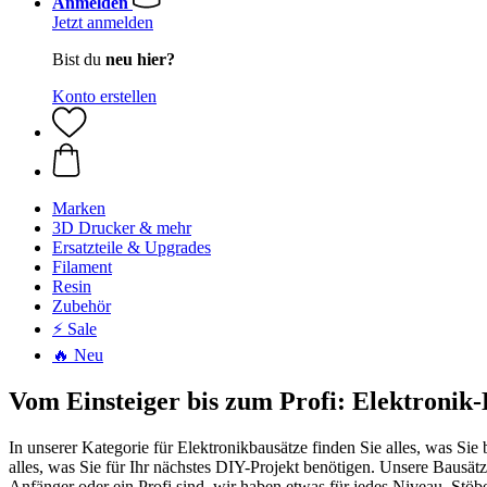
Anmelden
Jetzt anmelden
Bist du
neu hier?
Konto erstellen
Marken
3D Drucker & mehr
Ersatzteile & Upgrades
Filament
Resin
Zubehör
⚡ Sale
🔥 Neu
Vom Einsteiger bis zum Profi: Elektronik-
In unserer Kategorie für Elektronikbausätze finden Sie alles, was Si
alles, was Sie für Ihr nächstes DIY-Projekt benötigen. Unsere Bausät
Anfänger oder ein Profi sind, wir haben etwas für jedes Niveau. Stöbe