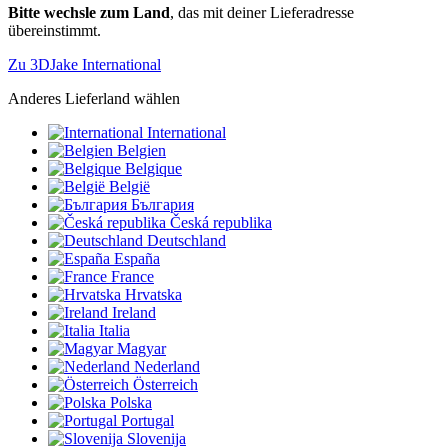
Bitte wechsle zum Land
, das mit deiner Lieferadresse
übereinstimmt.
Zu 3DJake International
Anderes Lieferland wählen
International
Belgien
Belgique
België
България
Česká republika
Deutschland
España
France
Hrvatska
Ireland
Italia
Magyar
Nederland
Österreich
Polska
Portugal
Slovenija