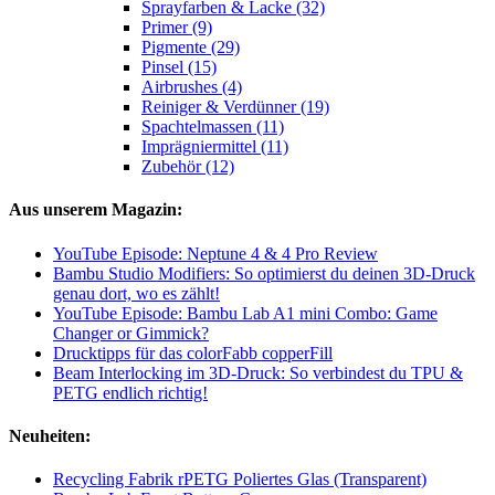
Sprayfarben & Lacke (32)
Primer (9)
Pigmente (29)
Pinsel (15)
Airbrushes (4)
Reiniger & Verdünner (19)
Spachtelmassen (11)
Imprägniermittel (11)
Zubehör (12)
Aus unserem Magazin:
YouTube Episode: Neptune 4 & 4 Pro Review
Bambu Studio Modifiers: So optimierst du deinen 3D-Druck
genau dort, wo es zählt!
YouTube Episode: Bambu Lab A1 mini Combo: Game
Changer or Gimmick?
Drucktipps für das colorFabb copperFill
Beam Interlocking im 3D-Druck: So verbindest du TPU &
PETG endlich richtig!
Neuheiten:
Recycling Fabrik rPETG Poliertes Glas (Transparent)