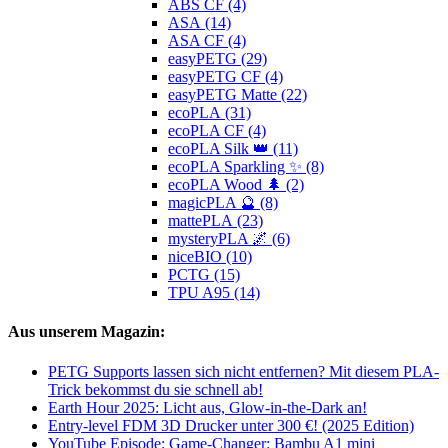
ABS CF (4)
ASA (14)
ASA CF (4)
easyPETG (29)
easyPETG CF (4)
easyPETG Matte (22)
ecoPLA (31)
ecoPLA CF (4)
ecoPLA Silk 👑 (11)
ecoPLA Sparkling ✨ (8)
ecoPLA Wood 🌲 (2)
magicPLA 🔮 (8)
mattePLA (23)
mysteryPLA 🌌 (6)
niceBIO (10)
PCTG (15)
TPU A95 (14)
Aus unserem Magazin:
PETG Supports lassen sich nicht entfernen? Mit diesem PLA-
Trick bekommst du sie schnell ab!
Earth Hour 2025: Licht aus, Glow-in-the-Dark an!
Entry-level FDM 3D Drucker unter 300 €! (2025 Edition)
YouTube Episode: Game-Changer: Bambu A1 mini