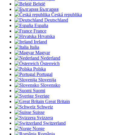
België
България
Česká republika
Deutschland
España
France
Hrvatska
Ireland
Italia
Magyar
Nederland
Österreich
Polska
Portugal
Slovenija
Slovensko
Suomi
Sverige
Great Britain
Schweiz
Suisse
Svizzera
Switzerland
Norge
România