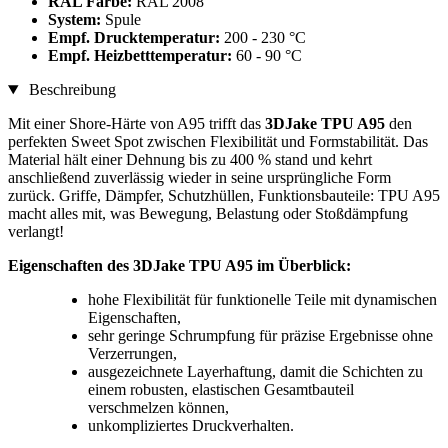
RAL Farbe:
RAL 2008
System:
Spule
Empf. Drucktemperatur:
200 - 230 °C
Empf. Heizbetttemperatur:
60 - 90 °C
Beschreibung
Mit einer Shore-Härte von A95 trifft das
3DJake TPU A95
den
perfekten Sweet Spot zwischen Flexibilität und Formstabilität. Das
Material hält einer Dehnung bis zu 400 % stand und kehrt
anschließend zuverlässig wieder in seine ursprüngliche Form
zurück. Griffe, Dämpfer, Schutzhüllen, Funktionsbauteile: TPU A95
macht alles mit, was Bewegung, Belastung oder Stoßdämpfung
verlangt!
Eigenschaften des 3DJake TPU A95 im Überblick:
hohe Flexibilität für funktionelle Teile mit dynamischen
Eigenschaften,
sehr geringe Schrumpfung für präzise Ergebnisse ohne
Verzerrungen,
ausgezeichnete Layerhaftung, damit die Schichten zu
einem robusten, elastischen Gesamtbauteil
verschmelzen können,
unkompliziertes Druckverhalten.