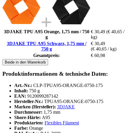
3DJAKE TPU A95 Orange, 1,75 mm / 750
€ 30,49
(€ 40,65 /
g
kg)
3DJAKE TPU A95 Schwarz, 1,75 mm /
€ 30,49
750 g
(€ 40,65 / kg)
Gesamtpreis:
€ 60,98
Beide in den Warenkorb
Produktinformationen & technische Daten:
Art.-Nr.:
CLP-TPUA95-ORANGE-0750-175
Inhalt:
750 g
EAN:
9120099287142
Hersteller-Nr.:
TPUA95-ORANGE-0750-175
Marken (Hersteller):
3DJAKE
Durchmesser:
1,75 mm
Shore-Härte:
A95
Produktarten:
Flexibles Filament
Farbe:
Orange