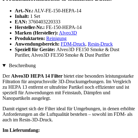
Art.-Nr.:
ALV-FE-150-HEPA-14
Inhalt:
1 Set
EAN:
3760403220333
Hersteller-Nr.:
FE-150-HEPA-14
Marken (Hersteller):
Alveo3D
Produktarten:
Reinigung
Anwendungsbereich:
FDM-Druck
,
Resin-Druck
Speziell für Geräte:
Alveo3D FE150 Smoke & Dust
Purifier, Alveo3D FE350 Smoke & Dust Purifier
Beschreibung
Der
Alveo3D HEPA 14 Filter
bietet eine besonders leistungsstarke
Filtration für anspruchsvolle 3D-Druckumgebungen. Im Vergleich
zu HEPA 13 entfernt er ultrafeine Partikel noch effizienter und ist
speziell für Anwendungen mit Feinstaub, Dämpfen und
Nanopartikeln ausgelegt.
Damit eignet sich der Filter ideal für Umgebungen, in denen erhöhte
Anforderungen an die Luftqualität bestehen – sowohl im FDM- als
auch im Resin-3D-Druck.
Im Lieferumfang: