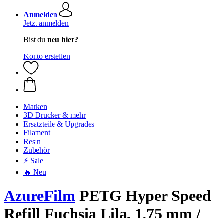
Anmelden
Jetzt anmelden
Bist du
neu hier?
Konto erstellen
Marken
3D Drucker & mehr
Ersatzteile & Upgrades
Filament
Resin
Zubehör
⚡ Sale
🔥 Neu
AzureFilm
PETG Hyper Speed
Refill Fuchsia Lila, 1,75 mm /