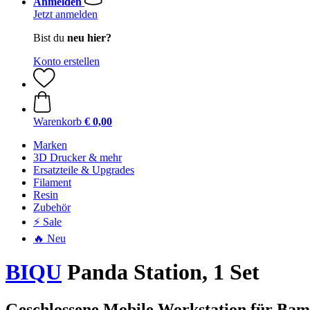
Anmelden
Jetzt anmelden
Bist du
neu hier?
Konto erstellen
Warenkorb
€ 0,00
Marken
3D Drucker & mehr
Ersatzteile & Upgrades
Filament
Resin
Zubehör
⚡ Sale
🔥 Neu
BIQU
Panda Station, 1 Set
Geschlossene Mobile Workstation für Ba