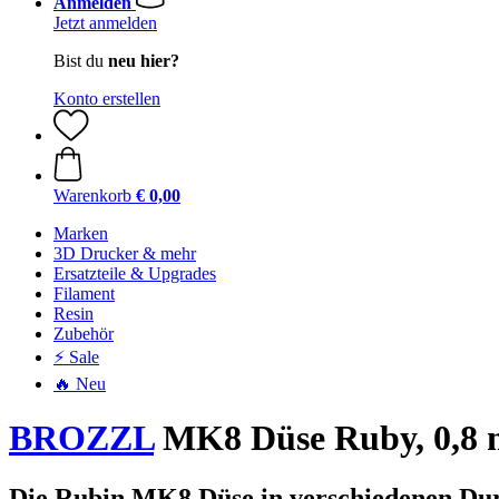
Anmelden
Jetzt anmelden
Bist du
neu hier?
Konto erstellen
Warenkorb
€ 0,00
Marken
3D Drucker & mehr
Ersatzteile & Upgrades
Filament
Resin
Zubehör
⚡ Sale
🔥 Neu
BROZZL
MK8 Düse Ruby, 0,8
Die Rubin MK8 Düse in verschiedenen Du