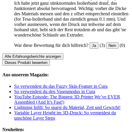
Ich habe jetzt ganz stinknormales Isolierband drauf, das
funktioniert absolut hervorragend. Wichtig: vorher die Dicke
des Materials messen und den z offset entsprechend einstellen
(for Tesa-Isolierband sind das ziemlich genau 0.1 mm). Und
vorher ausmessen, wenn der Druck nur teilweise auf dem
Isoband sitzt, hebt sich der Rest trotzdem ab und das gibt 'ne
wunderschöne Schlaufe am Extruder.
War diese Bewertung für dich hilfreich?
(3)
(0)
Ja
Nein
Alle Erfahrungsberichte anzeigen
Dieses Produkt bewerten
Aus unserem Magazin:
So verwendest du das Fuzzy Skin-Feature in Cura
So verwendest du den Vasenmodus in Cura
YouTube Episode: The Biggest 3D Printer We’ve EVER
Assembled (And It’s Fast!)
Lightning Infill: So sparst du Material, Zeit und Gewicht!
Variable Layer Height im 3D-Druck: So vermeidest du
unschöne Layer Steps
Neuheiten: