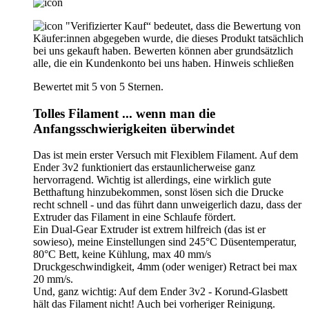
"Verifizierter Kauf“ bedeutet, dass die Bewertung von
Käufer:innen abgegeben wurde, die dieses Produkt tatsächlich
bei uns gekauft haben. Bewerten können aber grundsätzlich
alle, die ein Kundenkonto bei uns haben.
Hinweis schließen
Bewertet mit 5 von 5 Sternen.
Tolles Filament ... wenn man die
Anfangsschwierigkeiten überwindet
Das ist mein erster Versuch mit Flexiblem Filament. Auf dem
Ender 3v2 funktioniert das erstaunlicherweise ganz
hervorragend. Wichtig ist allerdings, eine wirklich gute
Betthaftung hinzubekommen, sonst lösen sich die Drucke
recht schnell - und das führt dann unweigerlich dazu, dass der
Extruder das Filament in eine Schlaufe fördert.
Ein Dual-Gear Extruder ist extrem hilfreich (das ist er
sowieso), meine Einstellungen sind 245°C Düsentemperatur,
80°C Bett, keine Kühlung, max 40 mm/s
Druckgeschwindigkeit, 4mm (oder weniger) Retract bei max
20 mm/s.
Und, ganz wichtig: Auf dem Ender 3v2 - Korund-Glasbett
hält das Filament nicht! Auch bei vorheriger Reinigung.