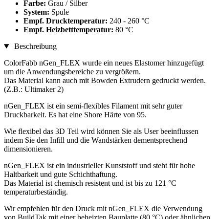
Farbe:
Grau / Silber
System:
Spule
Empf. Drucktemperatur:
240 - 260 °C
Empf. Heizbetttemperatur:
80 °C
Beschreibung
ColorFabb nGen_FLEX wurde ein neues Elastomer hinzugefügt
um die Anwendungsbereiche zu vergrößern.
Das Material kann auch mit Bowden Extrudern gedruckt werden.
(Z.B.: Ultimaker 2)
nGen_FLEX ist ein semi-flexibles Filament mit sehr guter
Druckbarkeit. Es hat eine Shore Härte von 95.
Wie flexibel das 3D Teil wird können Sie als User beeinflussen
indem Sie den Infill und die Wandstärken dementsprechend
dimensionieren.
nGen_FLEX ist ein industrieller Kunststoff und steht für hohe
Haltbarkeit und gute Schichthaftung.
Das Material ist chemisch resistent und ist bis zu 121 °C
temperaturbeständig.
Wir empfehlen für den Druck mit nGen_FLEX die Verwendung
von BuildTak mit einer beheizten Bauplatte (80 °C) oder ähnlichen