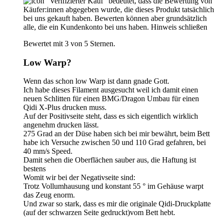
"Verifizierter Kauf“ bedeutet, dass die Bewertung von
Käufer:innen abgegeben wurde, die dieses Produkt tatsächlich
bei uns gekauft haben. Bewerten können aber grundsätzlich
alle, die ein Kundenkonto bei uns haben.
Hinweis schließen
Bewertet mit 3 von 5 Sternen.
Low Warp?
Wenn das schon low Warp ist dann gnade Gott.
Ich habe dieses Filament ausgesucht weil ich damit einen
neuen Schlitten für einen BMG/Dragon Umbau für einen
Qidi X-Plus drucken muss.
Auf der Positivseite steht, dass es sich eigentlich wirklich
angenehm drucken lässt.
275 Grad an der Düse haben sich bei mir bewährt, beim Bett
habe ich Versuche zwischen 50 und 110 Grad gefahren, bei
40 mm/s Speed.
Damit sehen die Oberflächen sauber aus, die Haftung ist
bestens
Womit wir bei der Negativseite sind:
Trotz Vollumhausung und konstant 55 ° im Gehäuse warpt
das Zeug enorm.
Und zwar so stark, dass es mir die originale Qidi-Druckplatte
(auf der schwarzen Seite gedruckt)vom Bett hebt.