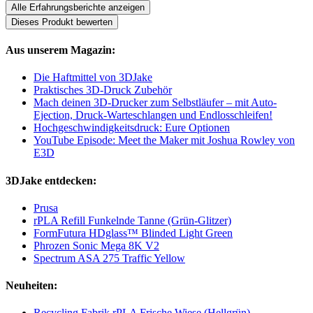
Alle Erfahrungsberichte anzeigen
Dieses Produkt bewerten
Aus unserem Magazin:
Die Haftmittel von 3DJake
Praktisches 3D-Druck Zubehör
Mach deinen 3D-Drucker zum Selbstläufer – mit Auto-
Ejection, Druck-Warteschlangen und Endlosschleifen!
Hochgeschwindigkeitsdruck: Eure Optionen
YouTube Episode: Meet the Maker mit Joshua Rowley von
E3D
3DJake entdecken:
Prusa
rPLA Refill Funkelnde Tanne (Grün-Glitzer)
FormFutura HDglass™ Blinded Light Green
Phrozen Sonic Mega 8K V2
Spectrum ASA 275 Traffic Yellow
Neuheiten:
Recycling Fabrik rPLA Frische Wiese (Hellgrün)