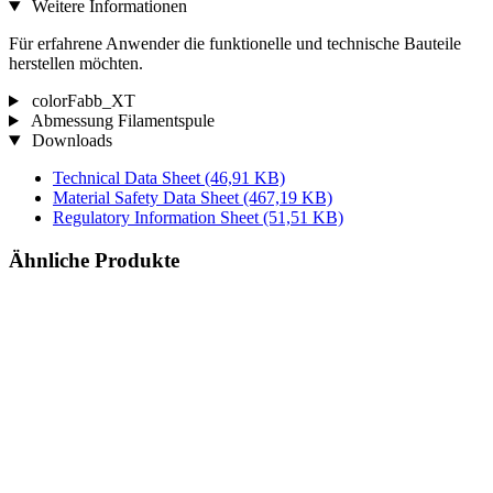
Weitere Informationen
Für erfahrene Anwender die funktionelle und technische Bauteile
herstellen möchten.
colorFabb_XT
Abmessung Filamentspule
Downloads
Technical Data Sheet
(46,91 KB)
Material Safety Data Sheet
(467,19 KB)
Regulatory Information Sheet
(51,51 KB)
Ähnliche Produkte