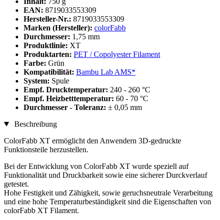
Inhalt:
750 g
EAN:
8719033553309
Hersteller-Nr.:
8719033553309
Marken (Hersteller):
colorFabb
Durchmesser:
1,75 mm
Produktlinie:
XT
Produktarten:
PET / Copolyester Filament
Farbe:
Grün
Kompatibilität:
Bambu Lab AMS*
System:
Spule
Empf. Drucktemperatur:
240 - 260 °C
Empf. Heizbetttemperatur:
60 - 70 °C
Durchmesser - Toleranz:
± 0,05 mm
Beschreibung
ColorFabb XT ermöglicht den Anwendern 3D-gedruckte
Funktionsteile herzustellen.
Bei der Entwicklung von ColorFabb XT wurde speziell auf
Funktionalität und Druckbarkeit sowie eine sicherer Durckverlauf
getestet.
Hohe Festigkeit und Zähigkeit, sowie geruchsneutrale Verarbeitung
und eine hohe Temperaturbeständigkeit sind die Eigenschaften von
colorFabb XT Filament.