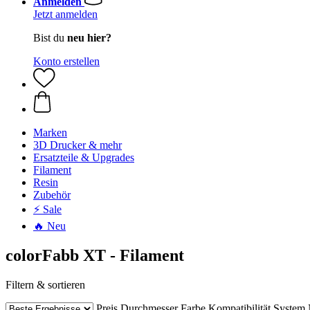
Anmelden
Jetzt anmelden
Bist du
neu hier?
Konto erstellen
Marken
3D Drucker & mehr
Ersatzteile & Upgrades
Filament
Resin
Zubehör
⚡ Sale
🔥 Neu
colorFabb XT - Filament
Filtern & sortieren
Preis
Durchmesser
Farbe
Kompatibilität
System