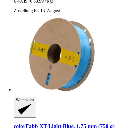
€ 40,49
(€ 53,99 / kg)
Zustellung bis 13. August
Warenkorb
colorFabb
XT-​Light-​Blue, 1,75 mm (750 g)