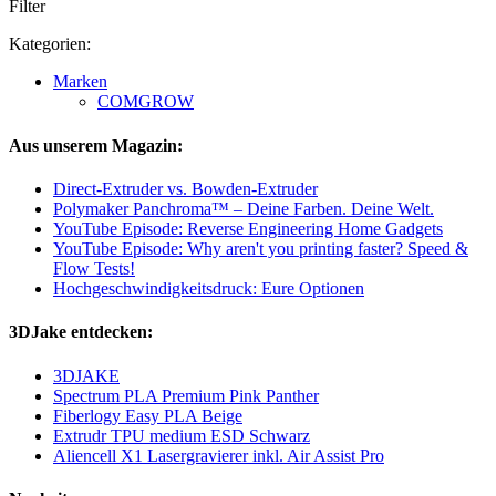
Filter
Kategorien:
Marken
COMGROW
Aus unserem Magazin:
Direct-Extruder vs. Bowden-Extruder
Polymaker Panchroma™ – Deine Farben. Deine Welt.
YouTube Episode: Reverse Engineering Home Gadgets
YouTube Episode: Why aren't you printing faster? Speed &
Flow Tests!
Hochgeschwindigkeitsdruck: Eure Optionen
3DJake entdecken:
3DJAKE
Spectrum PLA Premium Pink Panther
Fiberlogy Easy PLA Beige
Extrudr TPU medium ESD Schwarz
Aliencell X1 Lasergravierer inkl. Air Assist Pro