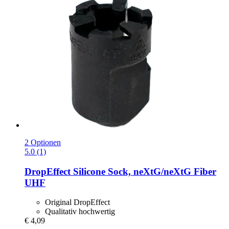
2 Optionen
5.0 (1)
DropEffect
Silicone Sock, neXtG/neXtG Fiber
UHF
Original DropEffect
Qualitativ hochwertig
€ 4,09