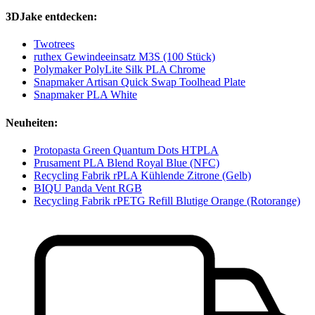
3DJake entdecken:
Twotrees
ruthex Gewindeeinsatz M3S (100 Stück)
Polymaker PolyLite Silk PLA Chrome
Snapmaker Artisan Quick Swap Toolhead Plate
Snapmaker PLA White
Neuheiten:
Protopasta Green Quantum Dots HTPLA
Prusament PLA Blend Royal Blue (NFC)
Recycling Fabrik rPLA Kühlende Zitrone (Gelb)
BIQU Panda Vent RGB
Recycling Fabrik rPETG Refill Blutige Orange (Rotorange)