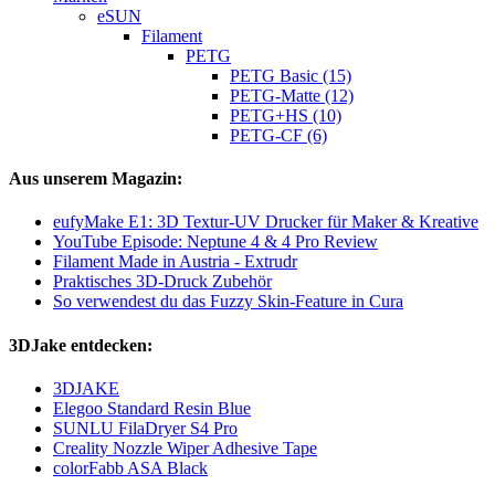
eSUN
Filament
PETG
PETG Basic (15)
PETG-Matte (12)
PETG+HS (10)
PETG-CF (6)
Aus unserem Magazin:
eufyMake E1: 3D Textur-UV Drucker für Maker & Kreative
YouTube Episode: Neptune 4 & 4 Pro Review
Filament Made in Austria - Extrudr
Praktisches 3D-Druck Zubehör
So verwendest du das Fuzzy Skin-Feature in Cura
3DJake entdecken:
3DJAKE
Elegoo Standard Resin Blue
SUNLU FilaDryer S4 Pro
Creality Nozzle Wiper Adhesive Tape
colorFabb ASA Black