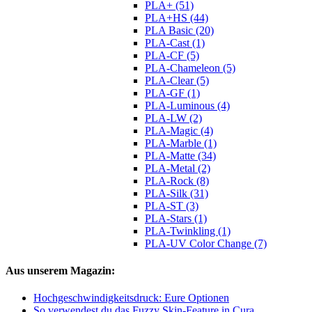
PLA+ (51)
PLA+HS (44)
PLA Basic (20)
PLA-Cast (1)
PLA-CF (5)
PLA-Chameleon (5)
PLA-Clear (5)
PLA-GF (1)
PLA-Luminous (4)
PLA-LW (2)
PLA-Magic (4)
PLA-Marble (1)
PLA-Matte (34)
PLA-Metal (2)
PLA-Rock (8)
PLA-Silk (31)
PLA-ST (3)
PLA-Stars (1)
PLA-Twinkling (1)
PLA-UV Color Change (7)
Aus unserem Magazin:
Hochgeschwindigkeitsdruck: Eure Optionen
So verwendest du das Fuzzy Skin-Feature in Cura