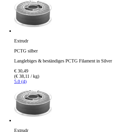
Extrudr
PCTG silber
Langlebiges & beständiges PCTG Filament in Silver
€ 30,49
(€ 38,11 / kg)
5.0 (4)
Extrudr