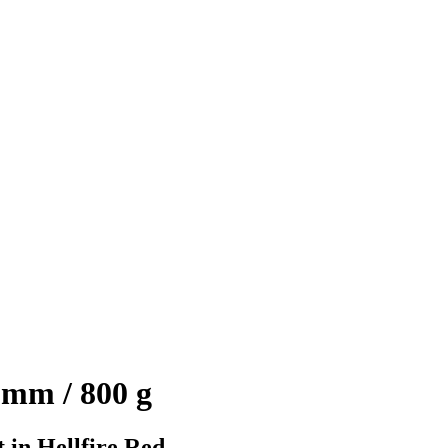
 mm / 800 g
in Hellfire Red