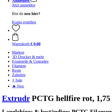
Anmelden
Jetzt anmelden
Bist du
neu hier?
Konto erstellen
Warenkorb
€ 0,00
Marken
3D Drucker & mehr
Ersatzteile & Upgrades
Filament
Resin
Zubehör
⚡ Sale
🔥 Neu
Extrudr
PCTG hellfire rot, 1,75
Langlebiges & beständiges PCTG Filament 