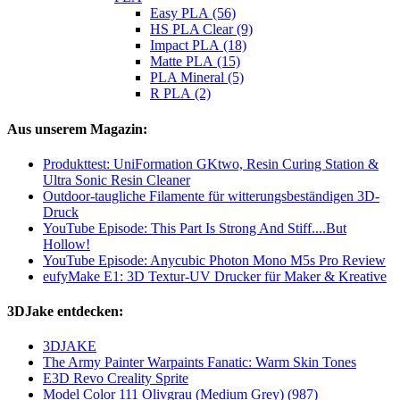
Easy PLA (56)
HS PLA Clear (9)
Impact PLA (18)
Matte PLA (15)
PLA Mineral (5)
R PLA (2)
Aus unserem Magazin:
Produkttest: UniFormation GKtwo, Resin Curing Station &
Ultra Sonic Resin Cleaner
Outdoor-taugliche Filamente für witterungsbeständigen 3D-
Druck
YouTube Episode: This Part Is Strong And Stiff....But
Hollow!
YouTube Episode: Anycubic Photon Mono M5s Pro Review
eufyMake E1: 3D Textur-UV Drucker für Maker & Kreative
3DJake entdecken:
3DJAKE
The Army Painter Warpaints Fanatic: Warm Skin Tones
E3D Revo Creality Sprite
Model Color 111 Olivgrau (Medium Grey) (987)