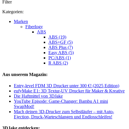
Filter
Kategorien:
Marken
Fiberlogy
ABS
ABS (19)
ABS+GF (5)
ABS Plus (7)
Easy ABS (5)
PC/ABS (1)
R ABS (2)
Aus unserem Magazin:
Entry-level FDM 3D Drucker unter 300 €! (2025 Edition)
eufyMake E1: 3D Textur-UV Drucker für Maker & Kreative
Die Haftmittel von 3DJake
YouTube Episode: Game-Changer: Bambu A1 mini
SwapMod!
Mach deinen 3D-Drucker zum Selbstläufer – mit Auto-
Ejection, Druck-Warteschlangen und Endlosschleifen!
3DJake entdecken: