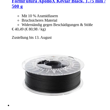
FormFutura
ApolloX Kevlar Black, 1,75 mm /
500 g
Mit 10 % Aramidfasern
Bruchsicheres Material
Widerständig gegen Beschädigungen & Stöße
€ 40,49
(€ 80,98 / kg)
Zustellung bis 13. August