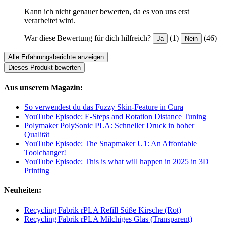
Kann ich nicht genauer bewerten, da es von uns erst
verarbeitet wird.
War diese Bewertung für dich hilfreich?
(1)
(46)
Ja
Nein
Alle Erfahrungsberichte anzeigen
Dieses Produkt bewerten
Aus unserem Magazin:
So verwendest du das Fuzzy Skin-Feature in Cura
YouTube Episode: E-Steps and Rotation Distance Tuning
Polymaker PolySonic PLA: Schneller Druck in hoher
Qualität
YouTube Episode: The Snapmaker U1: An Affordable
Toolchanger!
YouTube Episode: This is what will happen in 2025 in 3D
Printing
Neuheiten:
Recycling Fabrik rPLA Refill Süße Kirsche (Rot)
Recycling Fabrik rPLA Milchiges Glas (Transparent)