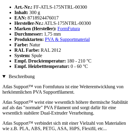
Art.-Nr.:
FF-ATLS-175NTRL-00300
Inhalt:
300 g
EAN:
8718924476017
Hersteller-Nr.:
ATLS-175NTRL-00300
Marken (Hersteller):
FormFutura
Durchmesser:
1,75 mm
Produktarten:
PVA & Supportmaterial
Farbe:
Natur
RAL Farbe:
RAL 2012
System:
Spule
Empf. Drucktemperatur:
180 - 210 °C
Empf. Heizbetttemperatur:
0 - 60 °C
Beschreibung
Atlas Support™ von Formfutura ist eine Weiterentwicklung von
herkömmlichen PVA Supportfilament.
Atlas Support™ weist eine wesentlich höhere thermische Stabilität
auf als das "normale" PVA Filament und sorgt dafür für eine
wesentlich stabilere Dual-Extruder Verarbeitung.
Atlas Support™ verbindet sich mit einer Vielzahl von Materialien
wie z.B. PLA, ABS, PETG, ASA, HiPS, Flexifil, etc...