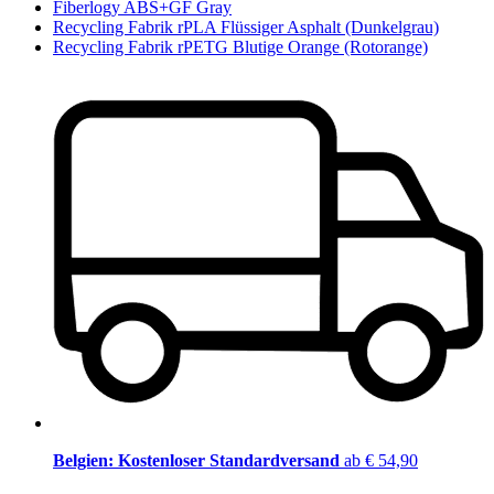
Fiberlogy ABS+GF Gray
Recycling Fabrik rPLA Flüssiger Asphalt (Dunkelgrau)
Recycling Fabrik rPETG Blutige Orange (Rotorange)
Belgien: Kostenloser Standardversand
ab € 54,90