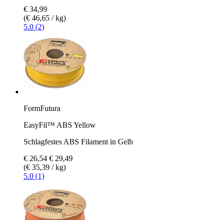
€ 34,99
(€ 46,65 / kg)
5.0 (2)
FormFutura
EasyFil™ ABS Yellow
Schlagfestes ABS Filament in Gelb
€ 26,54
€ 29,49
(€ 35,39 / kg)
5.0 (1)