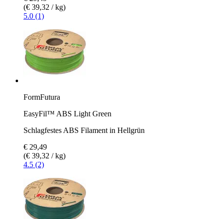
(€ 39,32 / kg)
5.0 (1)
FormFutura
EasyFil™ ABS Light Green
Schlagfestes ABS Filament in Hellgrün
€ 29,49
(€ 39,32 / kg)
4.5 (2)