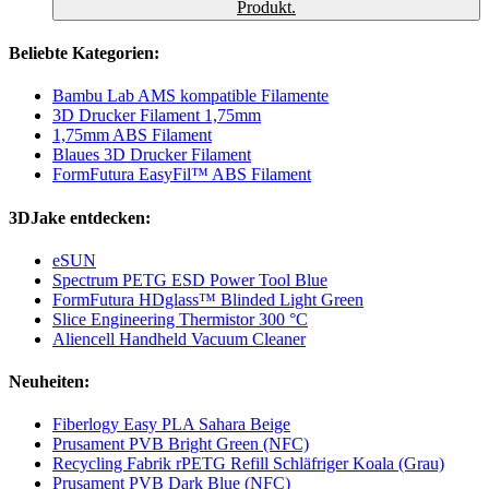
Produkt.
Beliebte Kategorien:
Bambu Lab AMS kompatible Filamente
3D Drucker Filament 1,75mm
1,75mm ABS Filament
Blaues 3D Drucker Filament
FormFutura EasyFil™ ABS Filament
3DJake entdecken:
eSUN
Spectrum PETG ESD Power Tool Blue
FormFutura HDglass™ Blinded Light Green
Slice Engineering Thermistor 300 °C
Aliencell Handheld Vacuum Cleaner
Neuheiten:
Fiberlogy Easy PLA Sahara Beige
Prusament PVB Bright Green (NFC)
Recycling Fabrik rPETG Refill Schläfriger Koala (Grau)
Prusament PVB Dark Blue (NFC)