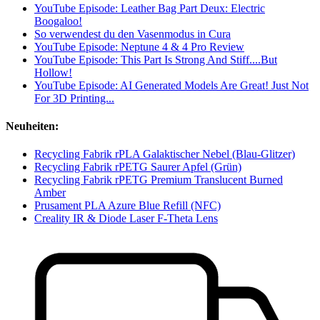
YouTube Episode: Leather Bag Part Deux: Electric
Boogaloo!
So verwendest du den Vasenmodus in Cura
YouTube Episode: Neptune 4 & 4 Pro Review
YouTube Episode: This Part Is Strong And Stiff....But
Hollow!
YouTube Episode: AI Generated Models Are Great! Just Not
For 3D Printing...
Neuheiten:
Recycling Fabrik rPLA Galaktischer Nebel (Blau-Glitzer)
Recycling Fabrik rPETG Saurer Apfel (Grün)
Recycling Fabrik rPETG Premium Translucent Burned
Amber
Prusament PLA Azure Blue Refill (NFC)
Creality IR & Diode Laser F-Theta Lens