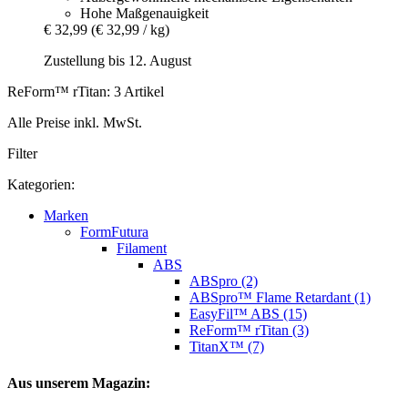
Hohe Maßgenauigkeit
€ 32,99
(€ 32,99 / kg)
Zustellung bis 12. August
ReForm™ rTitan: 3 Artikel
Alle Preise inkl. MwSt.
Filter
Kategorien:
Marken
FormFutura
Filament
ABS
ABSpro (2)
ABSpro™ Flame Retardant (1)
EasyFil™ ABS (15)
ReForm™ rTitan (3)
TitanX™ (7)
Aus unserem Magazin: