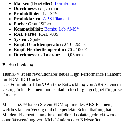
Marken (Hersteller):
FormFutura
Durchmesser:
1,75 mm
Produktlinie:
TitanX™
Produktarten:
ABS Filament
Farbe:
Grau / Silber
Kompatibilität:
Bambu Lab AMS*
RAL Farbe:
RAL 7035
System:
Spule
Empf. Drucktemperatur:
240 - 265 °C
Empf. Heizbetttemperatur:
70 - 100 °C
Durchmesser - Toleranz:
± 0,05 mm
Beschreibung
TitanX™ ist ein revolutionäres neues High-Performance Filament
für FDM 3D-Drucker.
Das Formfutura TitanX™ ist die Entwicklung von ABS zu einem
verzugsfreien Filament und ist dadurch sehr gut geeignet für große
Drucke.
Mit TitanX™ haben Sie ein FDM-optimiertes ABS Filament,
welches keinen Verzug und eine perfekte Schichthaftung hat.
Mit dem Filament kann direkt auf die Glasplatte gedruckt werden
ohne Verwendung von Klebebändern oder Klebstoffen.