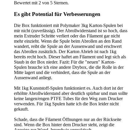
Bewertet mit 2 von 5 Sternen.
Es gibt Potential für Verbesserungen
Die Box funktioniert mit Polymaker 3kg Karton-Spulen bei
mir nicht (zuverlässig). Der Abrollwiderstand ist so hoch, dass
mein Extruder Schritte verliert oder das Filament gar nicht
mehr einzieht. Wenn die Spule beim Abrollen an den Rand
wandert, reibt die Spule an der Aussenwand und erschwert
das Abrollen zusätzlich. Der Karton Abrieb ist nach 1kg
bereits recht hoch. Dieser haftet am Filament und legt sich als
Staub in der Box nieder. Fazit: Für die "neuen" Karton-
Spulen brauche ich eine andere Drybox, die die Rolle in der
Mitte lagert und die verhindert, dass die Spule an der
Aussenwand anliegt.
Mit 1kg Kunststoff-Spulen funktioniert es. Auch dort ist der
erhöhte Abrollwiderstand aber deutlich spürbar und man sollte
keine langen/engen PTFE Tubes für den Weg zum Drucker
verwenden. Für 1kg Spulen hatte ich die Box leider nicht
gekauft.
Schade, dass die Filament Öffnungen nur an der Rückseite
sind. Wenn die Box hinter dem Drucker steht, zeigt die
Anzeige zur Wand. Irgendwie unpraktisch.