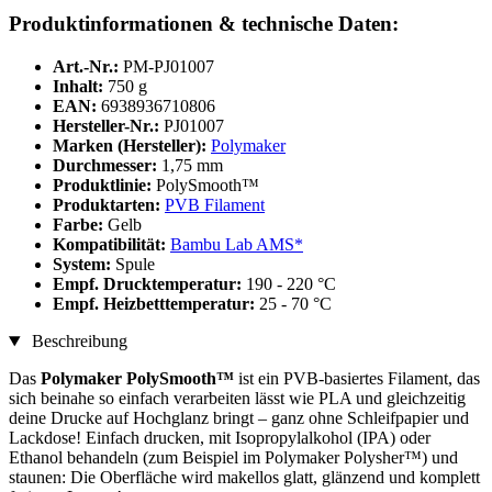
Produktinformationen & technische Daten:
Art.-Nr.:
PM-PJ01007
Inhalt:
750 g
EAN:
6938936710806
Hersteller-Nr.:
PJ01007
Marken (Hersteller):
Polymaker
Durchmesser:
1,75 mm
Produktlinie:
PolySmooth™
Produktarten:
PVB Filament
Farbe:
Gelb
Kompatibilität:
Bambu Lab AMS*
System:
Spule
Empf. Drucktemperatur:
190 - 220 °C
Empf. Heizbetttemperatur:
25 - 70 °C
Beschreibung
Das
Polymaker PolySmooth™
ist ein PVB-basiertes Filament, das
sich beinahe so einfach verarbeiten lässt wie PLA und gleichzeitig
deine Drucke auf Hochglanz bringt – ganz ohne Schleifpapier und
Lackdose! Einfach drucken, mit Isopropylalkohol (IPA) oder
Ethanol behandeln (zum Beispiel im Polymaker Polysher™) und
staunen: Die Oberfläche wird makellos glatt, glänzend und komplett