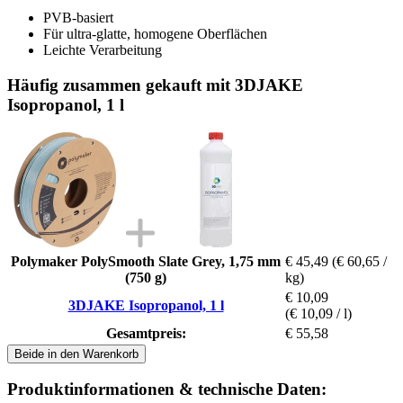
PVB-basiert
Für ultra-glatte, homogene Oberflächen
Leichte Verarbeitung
Häufig zusammen gekauft mit 3DJAKE
Isopropanol, 1 l
Polymaker PolySmooth Slate Grey, 1,75 mm
€ 45,49
(€ 60,65 /
(750 g)
kg)
€ 10,09
3DJAKE Isopropanol, 1 l
(€ 10,09 / l)
Gesamtpreis:
€ 55,58
Beide in den Warenkorb
Produktinformationen & technische Daten: