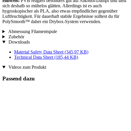
Hinweis:
PVB reagiert besonders gut auf Alkohol-Dampf und lässt
sich deshalb so mühelos glätten. Allerdings ist es auch
hygroskopischer als PLA, also etwas empfindlicher gegenüber
Luftfeuchtigkeit. Für dauerhaft stabile Ergebnisse solltest du für
PolySmooth™ daher ein Drybox-System verwenden.
Abmessung Filamentspule
Zubehör
Downloads
Material Safety Data Sheet
(345,97 KB)
Technical Data Sheet
(185,44 KB)
Videos zum Produkt
Passend dazu