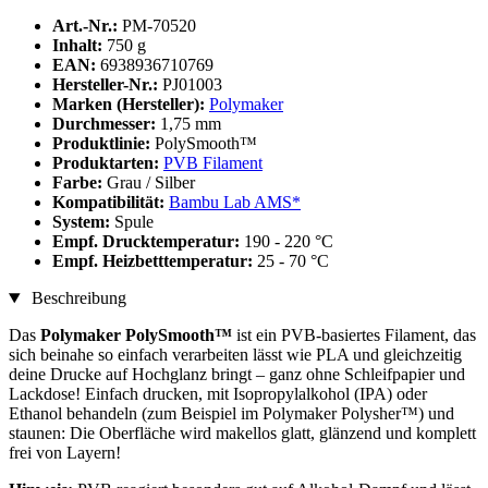
Art.-Nr.:
PM-70520
Inhalt:
750 g
EAN:
6938936710769
Hersteller-Nr.:
PJ01003
Marken (Hersteller):
Polymaker
Durchmesser:
1,75 mm
Produktlinie:
PolySmooth™
Produktarten:
PVB Filament
Farbe:
Grau / Silber
Kompatibilität:
Bambu Lab AMS*
System:
Spule
Empf. Drucktemperatur:
190 - 220 °C
Empf. Heizbetttemperatur:
25 - 70 °C
Beschreibung
Das
Polymaker PolySmooth™
ist ein PVB-basiertes Filament, das
sich beinahe so einfach verarbeiten lässt wie PLA und gleichzeitig
deine Drucke auf Hochglanz bringt – ganz ohne Schleifpapier und
Lackdose! Einfach drucken, mit Isopropylalkohol (IPA) oder
Ethanol behandeln (zum Beispiel im Polymaker Polysher™) und
staunen: Die Oberfläche wird makellos glatt, glänzend und komplett
frei von Layern!