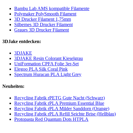
Bambu Lab AMS kompatible Filamente
Polymaker PolySmooth Filament
3D Drucker Filament 1,75mm
Silbernes 3D Drucker Filament
Graues 3D Drucker Filament
3DJake entdecken:
3DJAKE
3DJAKE Resin Colorant Kieselgrau
UniFormation CPFA Folie 3er-Set
Elegoo PLA Silk Coral Pink
Spectrum Huracan PLA Light Grey
Neuheiten:
Recycling Fabrik rPETG Gute Nacht (Schwarz)
Recycling Fabrik rPLA Premium Essential Blue
Recycling Fabrik rPLA Milder Sanddorn (Orange)
Recycling Fabrik rPLA Refill Seichte Brise (Hellblau)
Protopasta Red Quantum Dots HTPLA