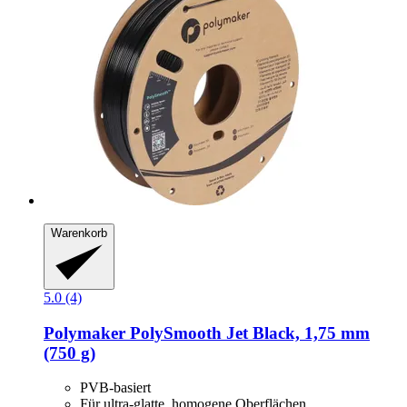
Warenkorb
5.0 (4)
Polymaker
PolySmooth Jet Black, 1,75 mm
(750 g)
PVB-basiert
Für ultra-glatte, homogene Oberflächen