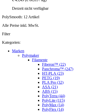
Derzeit nicht verfügbar
PolySmooth: 12 Artikel
Alle Preise inkl. MwSt.
Filter
Kategorien:
Marken
Polymaker
Filamente
Fiberon™ (22)
Panchroma™ (247)
HT-PLA (23)
PETG (19)
PLA Pro (32)
ASA (21)
ABS (15)
PolyTerra (44)
PolyLite (115)
PolyMax (14)
PolyFlex (14)