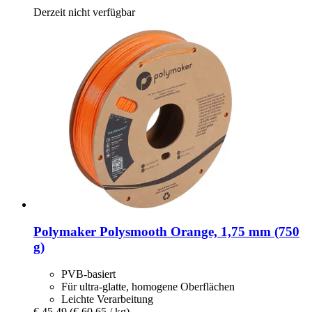
Derzeit nicht verfügbar
Polymaker
Polysmooth Orange, 1,75 mm (750
g)
PVB-basiert
Für ultra-glatte, homogene Oberflächen
Leichte Verarbeitung
€ 45,49
(€ 60,65 / kg)