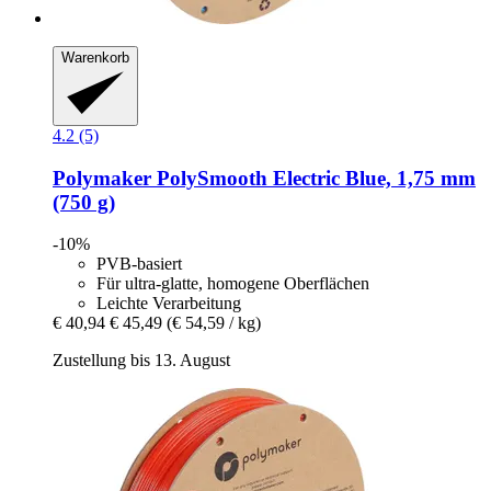
Warenkorb
4.2 (5)
Polymaker
PolySmooth Electric Blue, 1,75 mm
(750 g)
-10%
PVB-basiert
Für ultra-glatte, homogene Oberflächen
Leichte Verarbeitung
€ 40,94
€ 45,49
(€ 54,59 / kg)
Zustellung bis 13. August