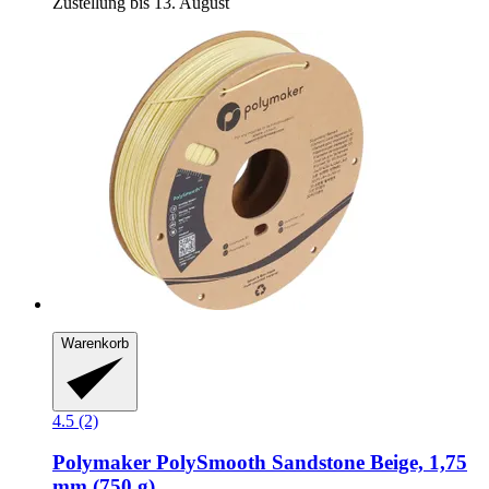
Zustellung bis 13. August
Warenkorb
4.5 (2)
Polymaker
PolySmooth Sandstone Beige, 1,75
mm (750 g)