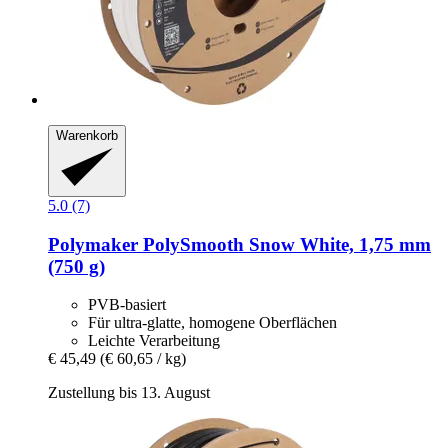
Warenkorb
5.0 (7)
Polymaker
PolySmooth Snow White, 1,75 mm
(750 g)
PVB-basiert
Für ultra-glatte, homogene Oberflächen
Leichte Verarbeitung
€ 45,49
(€ 60,65 / kg)
Zustellung bis 13. August