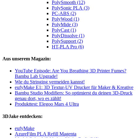
PolySmooth (12)
PolySonic PLA (3)
PC-ABS (2)
PolyWood (1)
PolyMide (3)
PolyCast (1)
PolyDissolve (1)
PolySupport (2)
HT-PLA Pro (6)
Aus unserem Magazin:
YouTube Episode: Are You Breathing 3D Printer Fumes?
Bambu Lab Upgrade!
Wie du Stringing vermeiden kannst!
eufyMake E1: 3D Textur-UV Drucker für Maker & Kreative
Bambu Studio Modifiers: So optimierst du deinen 3D-Druck
genau dort, wo es zählt!
Produkttest: Elegoo Mars 4 Ultra
3DJake entdecken:
eufyMake
AzureFilm PLA Refill Magenta