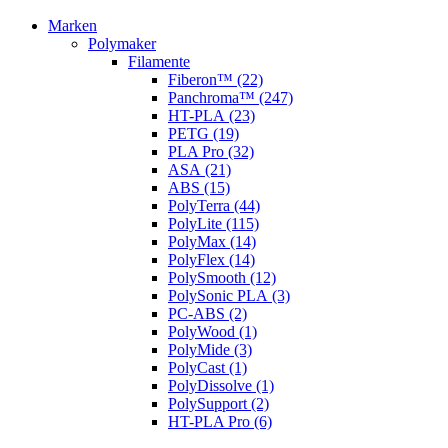
Marken
Polymaker
Filamente
Fiberon™ (22)
Panchroma™ (247)
HT-PLA (23)
PETG (19)
PLA Pro (32)
ASA (21)
ABS (15)
PolyTerra (44)
PolyLite (115)
PolyMax (14)
PolyFlex (14)
PolySmooth (12)
PolySonic PLA (3)
PC-ABS (2)
PolyWood (1)
PolyMide (3)
PolyCast (1)
PolyDissolve (1)
PolySupport (2)
HT-PLA Pro (6)