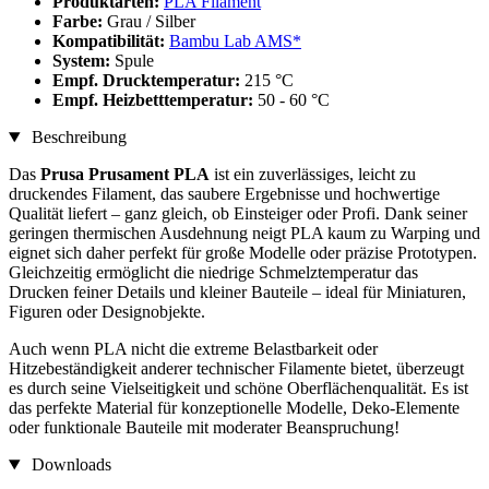
Produktarten:
PLA Filament
Farbe:
Grau / Silber
Kompatibilität:
Bambu Lab AMS*
System:
Spule
Empf. Drucktemperatur:
215 °C
Empf. Heizbetttemperatur:
50 - 60 °C
Beschreibung
Das
Prusa Prusament PLA
ist ein zuverlässiges, leicht zu
druckendes Filament, das saubere Ergebnisse und hochwertige
Qualität liefert – ganz gleich, ob Einsteiger oder Profi. Dank seiner
geringen thermischen Ausdehnung neigt PLA kaum zu Warping und
eignet sich daher perfekt für große Modelle oder präzise Prototypen.
Gleichzeitig ermöglicht die niedrige Schmelztemperatur das
Drucken feiner Details und kleiner Bauteile – ideal für Miniaturen,
Figuren oder Designobjekte.
Auch wenn PLA nicht die extreme Belastbarkeit oder
Hitzebeständigkeit anderer technischer Filamente bietet, überzeugt
es durch seine Vielseitigkeit und schöne Oberflächenqualität. Es ist
das perfekte Material für konzeptionelle Modelle, Deko-Elemente
oder funktionale Bauteile mit moderater Beanspruchung!
Downloads