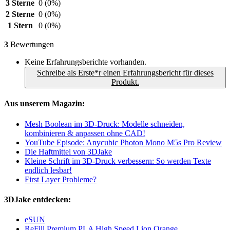
3 Sterne
0
(0%)
2 Sterne
0
(0%)
1 Stern
0
(0%)
3
Bewertungen
Keine Erfahrungsberichte vorhanden.
Schreibe als Erste*r einen Erfahrungsbericht für dieses
Produkt.
Aus unserem Magazin:
Mesh Boolean im 3D-Druck: Modelle schneiden,
kombinieren & anpassen ohne CAD!
YouTube Episode: Anycubic Photon Mono M5s Pro Review
Die Haftmittel von 3DJake
Kleine Schrift im 3D-Druck verbessern: So werden Texte
endlich lesbar!
First Layer Probleme?
3DJake entdecken:
eSUN
ReFill Premium PLA High Speed Lion Orange