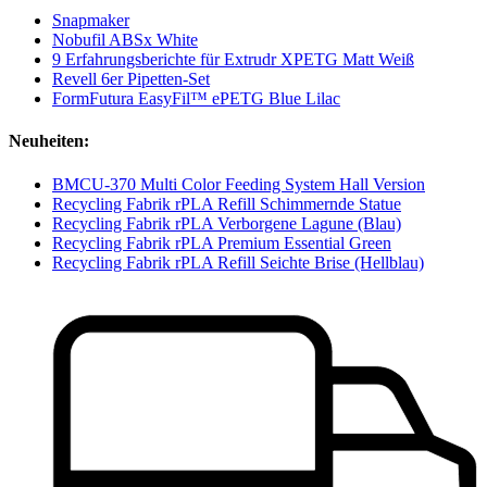
Snapmaker
Nobufil ABSx White
9 Erfahrungsberichte für Extrudr XPETG Matt Weiß
Revell 6er Pipetten-Set
FormFutura EasyFil™ ePETG Blue Lilac
Neuheiten:
BMCU-370 Multi Color Feeding System Hall Version
Recycling Fabrik rPLA Refill Schimmernde Statue
Recycling Fabrik rPLA Verborgene Lagune (Blau)
Recycling Fabrik rPLA Premium Essential Green
Recycling Fabrik rPLA Refill Seichte Brise (Hellblau)