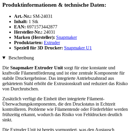
Produktinformationen & technische Daten:
Art.-Nr.:
SM-24031
Inhalt:
1 Stk
EAN:
6971573442877
Hersteller-Nr.:
24031
Marken (Hersteller):
Snapmaker
Produktarten:
Extruder
Speziell für 3D Drucker:
Snapmaker U1
Beschreibung
Die
Snapmaker Extruder Unit
sorgt für eine konstante und
kraftvolle Filamentförderung und ist eine zentrale Komponente für
stabile Druckergebnisse. Das integrierte Antriebszahnrad aus
gehärtetem Stahl erhöht die Extrusionskraft und reduziert das Risiko
von Durchrutschen.
Zusätzlich verfügt die Einheit über integrierte Filament-
Überwachungskomponenten, die den Druckstatus in Echtzeit
kontrollieren. Probleme wie Filamentende oder Förderfehler werden
frühzeitig erkannt, wodurch das Risiko von Fehldrucken deutlich
sinkt.
Die Extruder Unit ist bereits vormontiert, was den Austausch