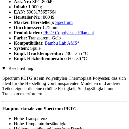
Art.-Nr.:
SPC-80049
Inhalt:
1.000 g
EAN:
5903175657664
Hersteller-Nr.:
80049
Marken (Hersteller):
Spectrum
Durchmesser:
1,75 mm
Produktarten:
PET / Copolyester Filament
Farbe:
Transparent, Gelb
Kompatibilität:
Bambu Lab AMS*
System:
Spule
Empf. Drucktemperatur:
230 - 255 °C
Empf. Heizbetttemperatur:
60 - 80 °C
Beschreibung
Spectrum PETG ist ein Polyethylen-Thermoplast-Polyester, das sich
ideal für die Herstellung von transparenten Modellen und anderen
Teilen eignet, die eine erhöhte Festigkeit, Schlagzähigkeit und
Transparenz erfordern.
Hauptmerkmale von Spectrum PETG
Hohe Transparenz
Hohe Temperaturbeständigkeit
Haltbare, stabile und kratzfeste Drucke