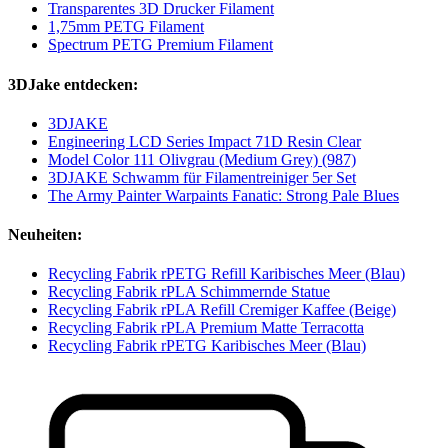
Transparentes 3D Drucker Filament
1,75mm PETG Filament
Spectrum PETG Premium Filament
3DJake entdecken:
3DJAKE
Engineering LCD Series Impact 71D Resin Clear
Model Color 111 Olivgrau (Medium Grey) (987)
3DJAKE Schwamm für Filamentreiniger 5er Set
The Army Painter Warpaints Fanatic: Strong Pale Blues
Neuheiten:
Recycling Fabrik rPETG Refill Karibisches Meer (Blau)
Recycling Fabrik rPLA Schimmernde Statue
Recycling Fabrik rPLA Refill Cremiger Kaffee (Beige)
Recycling Fabrik rPLA Premium Matte Terracotta
Recycling Fabrik rPETG Karibisches Meer (Blau)