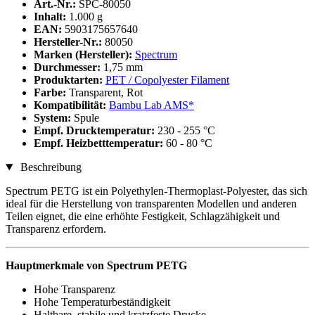
Art.-Nr.:
SPC-80050
Inhalt:
1.000 g
EAN:
5903175657640
Hersteller-Nr.:
80050
Marken (Hersteller):
Spectrum
Durchmesser:
1,75 mm
Produktarten:
PET / Copolyester Filament
Farbe:
Transparent, Rot
Kompatibilität:
Bambu Lab AMS*
System:
Spule
Empf. Drucktemperatur:
230 - 255 °C
Empf. Heizbetttemperatur:
60 - 80 °C
Beschreibung
Spectrum PETG ist ein Polyethylen-Thermoplast-Polyester, das sich
ideal für die Herstellung von transparenten Modellen und anderen
Teilen eignet, die eine erhöhte Festigkeit, Schlagzähigkeit und
Transparenz erfordern.
Hauptmerkmale von Spectrum PETG
Hohe Transparenz
Hohe Temperaturbeständigkeit
Haltbare, stabile und kratzfeste Drucke