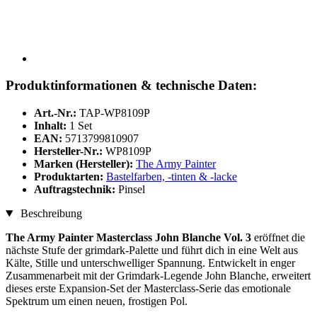
Produktinformationen & technische Daten:
Art.-Nr.:
TAP-WP8109P
Inhalt:
1 Set
EAN:
5713799810907
Hersteller-Nr.:
WP8109P
Marken (Hersteller):
The Army Painter
Produktarten:
Bastelfarben, -tinten & -lacke
Auftragstechnik:
Pinsel
Beschreibung
The Army Painter Masterclass John Blanche Vol. 3
eröffnet die
nächste Stufe der grimdark-Palette und führt dich in eine Welt aus
Kälte, Stille und unterschwelliger Spannung. Entwickelt in enger
Zusammenarbeit mit der Grimdark-Legende John Blanche, erweitert
dieses erste Expansion-Set der Masterclass-Serie das emotionale
Spektrum um einen neuen, frostigen Pol.