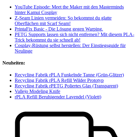
YouTube Episode: Meet the Maker mit den Masterminds
hinter Kamui Cosplay
Z-Seam Linien vermeiden: So bekommst du glatte
Oberflächen mit Scarf Seam!
PrintaFix Basic - Die Lösung gegen Warping.
PETG Supports lassen sich nicht entfernen? Mit diesem PLA-
Trick bekommst du sie schnell ab!
Cosplay-Rüstung selbst herstellen: Der Einstiegsguide für
Neulinge
Neuheiten:
Recycling Fabrik rPLA Funkelnde Tanne (Grün-Glitzer)
Recycling Fabrik rPLA Refill Wilder Prototyp
Recycling Fabrik rPETG Poliertes Glas (Transparent)
Vallejo Modeling Knife
rPLA Refill Beruhigender Lavendel (Violett)