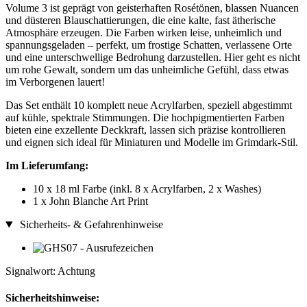
Volume 3 ist geprägt von geisterhaften Rosétönen, blassen Nuancen
und düsteren Blauschattierungen, die eine kalte, fast ätherische
Atmosphäre erzeugen. Die Farben wirken leise, unheimlich und
spannungsgeladen – perfekt, um frostige Schatten, verlassene Orte
und eine unterschwellige Bedrohung darzustellen. Hier geht es nicht
um rohe Gewalt, sondern um das unheimliche Gefühl, dass etwas
im Verborgenen lauert!
Das Set enthält 10 komplett neue Acrylfarben, speziell abgestimmt
auf kühle, spektrale Stimmungen. Die hochpigmentierten Farben
bieten eine exzellente Deckkraft, lassen sich präzise kontrollieren
und eignen sich ideal für Miniaturen und Modelle im Grimdark-Stil.
Im Lieferumfang:
10 x 18 ml Farbe (inkl. 8 x Acrylfarben, 2 x Washes)
1 x John Blanche Art Print
Sicherheits- & Gefahrenhinweise
Signalwort: Achtung
Sicherheitshinweise: