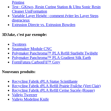
Printing
Test : GKtwo, Resin Curing Station & Ultra Sonic Resin
Cleaner UniFormation
Variable Layer Height : comment éviter les Layer Steps
disgracieux
Extrusion Directe vs. Extrusion Bowden
3DJake, c'est par exemple:
Twotrees
Snapmaker Module CNC
Polymaker Panchroma™ PLA Refill Starlight Twilight
Polymaker Panchroma™ PLA Gradient Silk Earth
FormFutura CarbonFil™ Grey
Nouveaux produits:
Recycling Fabrik rPLA Statue Scintillante
Recycling Fabrik rPLA Refill Prairie Fraîche (Vert Clair)
Recycling Fabrik rPLA Refill Cerise Sucrée (Rouge)
Vallejo Tweezer
Vallejo Modeling Knife