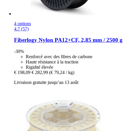
4 options
4.7 (57)
Fiberlogy
Nylon PA12+CF, 2,85 mm / 2500 g
-30%
Renforcé avec des fibres de carbone
Haute résistance à la traction
Rigidité élevée
€ 198,09
€ 282,99
(€ 79,24 / kg)
Livraison gratuite jusqu’au 13 août