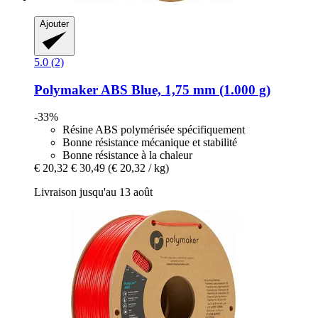
Ajouter
5.0 (2)
Polymaker
ABS Blue, 1,75 mm (1.000 g)
-33%
Résine ABS polymérisée spécifiquement
Bonne résistance mécanique et stabilité
Bonne résistance à la chaleur
€ 20,32
€ 30,49
(€ 20,32 / kg)
Livraison jusqu'au 13 août