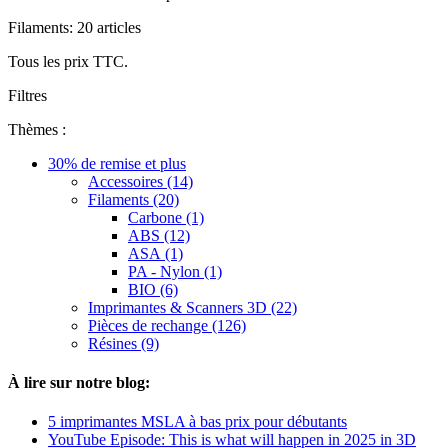
Filaments: 20 articles
Tous les prix TTC.
Filtres
Thèmes :
30% de remise et plus
Accessoires (14)
Filaments (20)
Carbone (1)
ABS (12)
ASA (1)
PA - Nylon (1)
BIO (6)
Imprimantes & Scanners 3D (22)
Pièces de rechange (126)
Résines (9)
À lire sur notre blog:
5 imprimantes MSLA à bas prix pour débutants
YouTube Episode: This is what will happen in 2025 in 3D