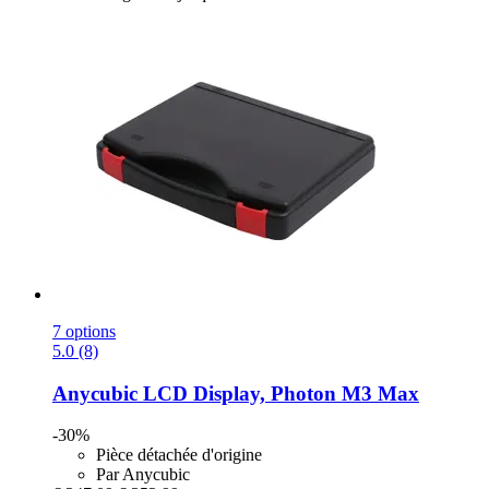
7 options
5.0 (8)
Anycubic
LCD Display, Photon M3 Max
-30%
Pièce détachée d'origine
Par Anycubic