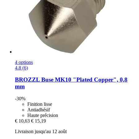
4 options
4.8 (6)
BROZZL
Buse MK10 "Plated Copper", 0,8
mm
-30%
Finition lisse
Antiadhésif
Haute précision
€ 10,63
€ 15,19
Livraison jusqu'au 12 août