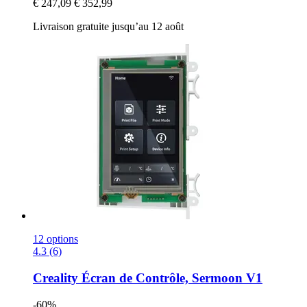
€ 247,09
€ 352,99
Livraison gratuite jusqu’au 12 août
12 options
4.3 (6)
Creality
Écran de Contrôle, Sermoon V1
-60%