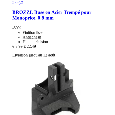
5.0 (2)
BROZZL
Buse en Acier Trempé pour
Monoprice, 0,8 mm
-60%
Finition lisse
Antiadhésif
Haute précision
€ 8,99
€ 22,49
Livraison jusqu'au 12 août