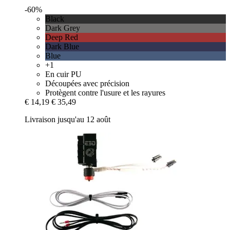
-60%
Black
Dark Grey
Deep Red
Dark Blue
Blue
+1
En cuir PU
Découpées avec précision
Protègent contre l'usure et les rayures
€ 14,19
€ 35,49
Livraison jusqu'au 12 août