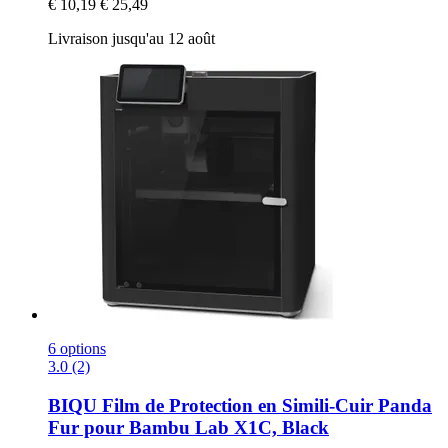
€ 10,19
€ 25,49
Livraison jusqu'au 12 août
6 options
3.0 (2)
BIQU
Film de Protection en Simili-​Cuir Panda
Fur pour Bambu Lab X1C, Black