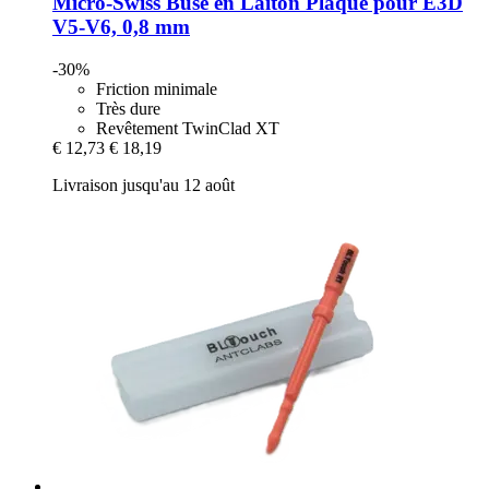
Micro-Swiss
Buse en Laiton Plaqué pour E3D
V5-​V6, 0,8 mm
-30%
Friction minimale
Très dure
Revêtement TwinClad XT
€ 12,73
€ 18,19
Livraison jusqu'au 12 août