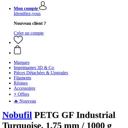
Mon compte
Identifiez-vous
Nouveau client ?
Créer un compte
Marques
Imprimantes 3D & Co
Pièces Détachées & Upgrades
Filaments
Résines
Accessoires
⚡ Offres
🔥 Nouveau
Nobufil
PETG GF Industrial
Turquoise, 1,75 mm / 1000 g