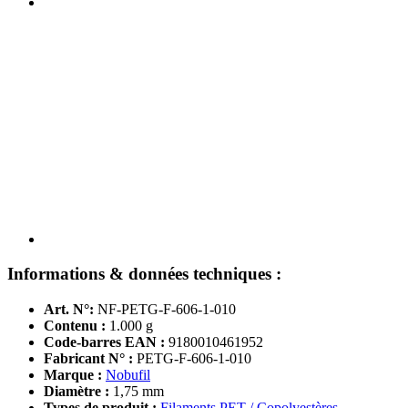
Informations & données techniques :
Art. N°:
NF-PETG-F-606-1-010
Contenu :
1.000 g
Code-barres EAN :
9180010461952
Fabricant N° :
PETG-F-606-1-010
Marque :
Nobufil
Diamètre :
1,75 mm
Types de produit :
Filaments PET / Copolyestères