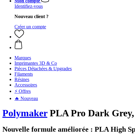
Mon compte
Identifiez-vous
Nouveau client ?
Créer un compte
Marques
Imprimantes 3D & Co
Pièces Détachées & Upgrades
Filaments
Résines
Accessoires
⚡ Offres
🔥 Nouveau
Polymaker
PLA Pro Dark Grey, 
Nouvelle formule améliorée : PLA High S