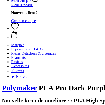
Mon compte
Identifiez-vous
Nouveau client ?
Créer un compte
Marques
Imprimantes 3D & Co
Pièces Détachées & Upgrades
Filaments
Résines
Accessoires
⚡ Offres
🔥 Nouveau
Polymaker
PLA Pro Dark Purple
Nouvelle formule améliorée : PLA High S