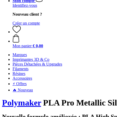
Mon compte
Identifiez-vous
Nouveau client ?
Créer un compte
Mon panier
€ 0,00
Marques
Imprimantes 3D & Co
Pièces Détachées & Upgrades
Filaments
Résines
Accessoires
⚡ Offres
🔥 Nouveau
Polymaker
PLA Pro Metallic Sil
Nouvelle formule améliorée : PLA High S