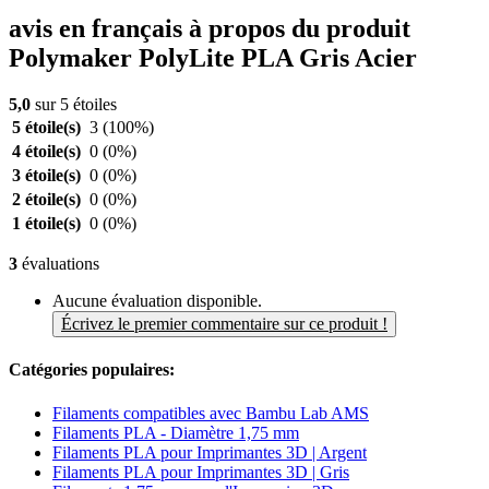
avis en français à propos du produit
Polymaker PolyLite PLA Gris Acier
5,0
sur 5 étoiles
5 étoile(s)
3
(100%)
4 étoile(s)
0
(0%)
3 étoile(s)
0
(0%)
2 étoile(s)
0
(0%)
1 étoile(s)
0
(0%)
3
évaluations
Aucune évaluation disponible.
Écrivez le premier commentaire sur ce produit !
Catégories populaires:
Filaments compatibles avec Bambu Lab AMS
Filaments PLA - Diamètre 1,75 mm
Filaments PLA pour Imprimantes 3D | Argent
Filaments PLA pour Imprimantes 3D | Gris