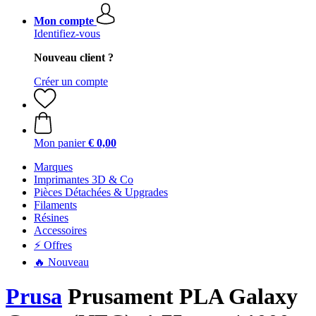
Mon compte
Identifiez-vous
Nouveau client ?
Créer un compte
Mon panier
€ 0,00
Marques
Imprimantes 3D & Co
Pièces Détachées & Upgrades
Filaments
Résines
Accessoires
⚡ Offres
🔥 Nouveau
Prusa
Prusament PLA Galaxy