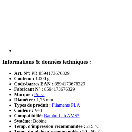
Informations & données techniques :
Art. N°:
PR-8594173676329
Contenu :
1.000 g
Code-barres EAN :
8594173676329
Fabricant N° :
8594173676329
Marque :
Prusa
Diamètre :
1,75 mm
Types de produit :
Filaments PLA
Couleur :
Vert
Compatibilité:
Bambu Lab AMS*
Système:
Bobine
Temp. d'impression recommandée :
215 °C
Temp. du plateau recommandée :
50 - 60 °C