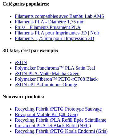
Catégories populaires:
Filaments compatibles avec Bambu Lab AMS
Filaments PLA - Diamètre 1,75 mm
Prusa - Filaments Prusament PLA
Filaments PLA pour Imprimantes 3D | Noir
Filaments 1,75 mm pour l'Impression 3D
3DJake, c'est par exemple:
eSUN
Polymaker Panchroma™ PLA Satin Teal
eSUN PLA-Matte Matcha Green
Polymaker Fiberon™ PETG-rCF08 Black
eSUN ePLA-Luminous Orange
Nouveaux produits:
Recycling Fabrik rPETG Prototype Sauvage
Revopoint Mobile Kit (4th Gen)
Recycling Fabrik rPLA Refill Épée Scintillante
Prusament PLA Jet Black Refill (NFC)
Recycling Fabrik rPETG Koala Endormi (Gris)