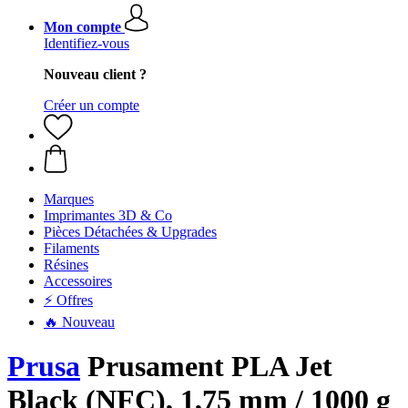
Mon compte
Identifiez-vous
Nouveau client ?
Créer un compte
Marques
Imprimantes 3D & Co
Pièces Détachées & Upgrades
Filaments
Résines
Accessoires
⚡ Offres
🔥 Nouveau
Prusa
Prusament PLA Jet
Black (NFC), 1,75 mm / 1000 g