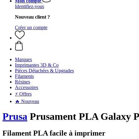
Mon compte
Identifiez-vous
Nouveau client ?
Créer un compte
Marques
Imprimantes 3D & Co
Pièces Détachées & Upgrades
Filaments
Résines
Accessoires
⚡ Offres
🔥 Nouveau
Prusa
Prusament PLA Galaxy Pu
Filament PLA facile à imprimer